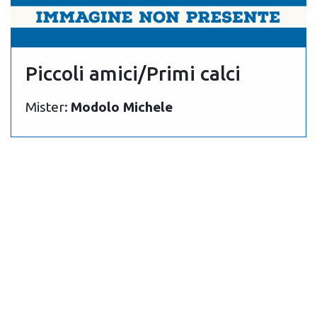
Piccoli amici/Primi calci
Mister:
Modolo Michele
2026 ASD Tarcentina - Partita IVA 01300180302 - Codice Fiscale
94003430306 - IBAN IT 62 W 08637 64280 000023014185