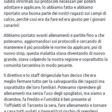
subito informati sui protocolli necessari per poterli
adottare e applicare, lo abbiamo fatto e abbiamo
riportato una buona parte dei nostri ragazzi sui campi di
calcio, perchè cosi era da fare ed era giusto per i giovani
canarini!
Abbiamo portato avanti allenamenti e partite fino a che
potevamo, aggiornandoci sui protocolli e cercando di
mantenere il più possibile le norme da applicare, poi di
nuovo stop, questa malattia stava diventando di nuovo
grande, stava colpendo la nostra regione e soprattutto la
comunità tarcentina in modo pesante.
Il direttivo e lo staff dirigenziale han deciso che era
meglio fermare tutto per la salvaguardia dei ragazzi ma
soprattutto dei loro familiari. Potevamo riprendere gli
allenamenti ma senza l'uso degli spogliatoi, ma siamo a
dicembre, fa freddo e l'umiditá è ben presente al
Toffoletti di Tarcento la sera, fare allenamento e tornare
a casa tutti sudati o bagnati?col rischio di prendersi